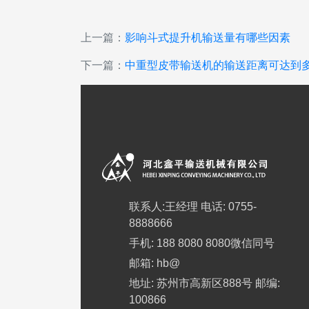
上一篇：
影响斗式提升机输送量有哪些因素
下一篇：
中重型皮带输送机的输送距离可达到
联系人:王经理 电话: 0755-
8888666
手机: 188 8080 8080微信同号
邮箱: hb@
地址: 苏州市高新区888号 邮编:
100866