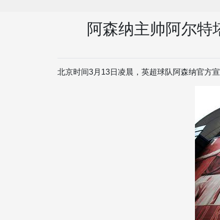
阿森纳主帅阿尔特塔
北京时间3月13日凌晨，英超球队阿森纳官方