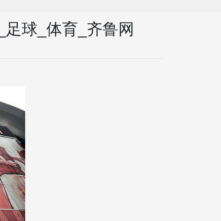
_足球_体育_齐鲁网